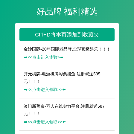
好品牌 福利精选
Ctrl+D将本页添加到收藏夹
金沙国际-20年国际老品牌,全球顶级娱乐！！！
➡️<<点击进入体验>⬅️
开元棋牌-电游棋牌彩票捕鱼,注册就送595
元！！！
➡️<<点击进入领取>>⬅️
澳门新葡京-万人在线实力平台,注册就送587
元！！！
➡️<<点击进入领取>>⬅️